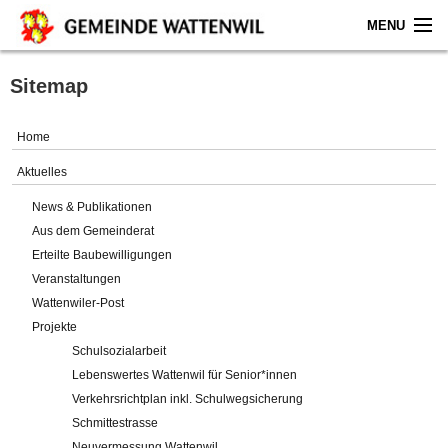
MENU
Home
Sitemap
Aktuelles
Home
Gemeinde
Aktuelles
News & Publikationen
Politik
Aus dem Gemeinderat
Erteilte Baubewilligungen
Verwaltung
Veranstaltungen
Wattenwiler-Post
Online-Service
Projekte
Schulsozialarbeit
Leben
Lebenswertes Wattenwil für Senior*innen
Verkehrsrichtplan inkl. Schulwegsicherung
Impressum
Schmittestrasse
Neuvermessung Wattenwil