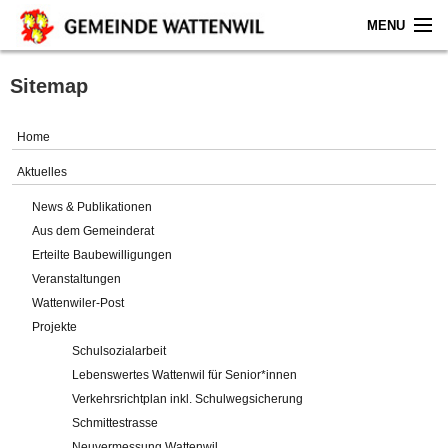
MENU
Home
Sitemap
Aktuelles
Home
Gemeinde
Aktuelles
News & Publikationen
Politik
Aus dem Gemeinderat
Erteilte Baubewilligungen
Verwaltung
Veranstaltungen
Wattenwiler-Post
Online-Service
Projekte
Schulsozialarbeit
Leben
Lebenswertes Wattenwil für Senior*innen
Verkehrsrichtplan inkl. Schulwegsicherung
Impressum
Schmittestrasse
Neuvermessung Wattenwil