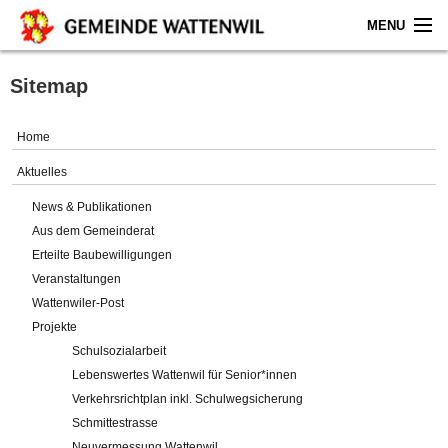
MENU
Home
Sitemap
Aktuelles
Home
Gemeinde
Aktuelles
News & Publikationen
Politik
Aus dem Gemeinderat
Erteilte Baubewilligungen
Verwaltung
Veranstaltungen
Wattenwiler-Post
Online-Service
Projekte
Schulsozialarbeit
Leben
Lebenswertes Wattenwil für Senior*innen
Verkehrsrichtplan inkl. Schulwegsicherung
Impressum
Schmittestrasse
Neuvermessung Wattenwil