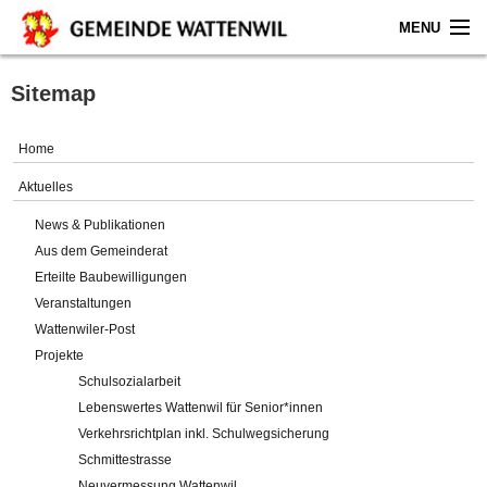
MENU
Home
Sitemap
Aktuelles
Home
Gemeinde
Aktuelles
News & Publikationen
Politik
Aus dem Gemeinderat
Erteilte Baubewilligungen
Verwaltung
Veranstaltungen
Wattenwiler-Post
Online-Service
Projekte
Schulsozialarbeit
Leben
Lebenswertes Wattenwil für Senior*innen
Verkehrsrichtplan inkl. Schulwegsicherung
Impressum
Schmittestrasse
Neuvermessung Wattenwil