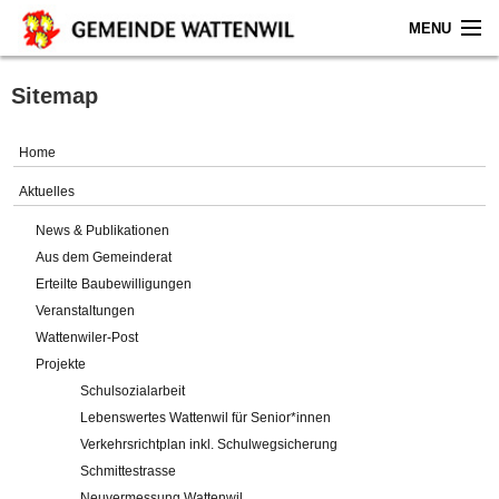
MENU
Home
Sitemap
Aktuelles
Home
Gemeinde
Aktuelles
News & Publikationen
Politik
Aus dem Gemeinderat
Erteilte Baubewilligungen
Verwaltung
Veranstaltungen
Wattenwiler-Post
Online-Service
Projekte
Schulsozialarbeit
Leben
Lebenswertes Wattenwil für Senior*innen
Verkehrsrichtplan inkl. Schulwegsicherung
Impressum
Schmittestrasse
Neuvermessung Wattenwil