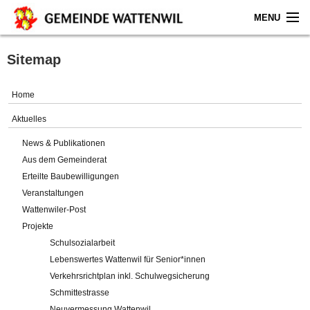
MENU
Home
Sitemap
Aktuelles
Home
Gemeinde
Aktuelles
News & Publikationen
Politik
Aus dem Gemeinderat
Erteilte Baubewilligungen
Verwaltung
Veranstaltungen
Wattenwiler-Post
Online-Service
Projekte
Schulsozialarbeit
Leben
Lebenswertes Wattenwil für Senior*innen
Verkehrsrichtplan inkl. Schulwegsicherung
Impressum
Schmittestrasse
Neuvermessung Wattenwil