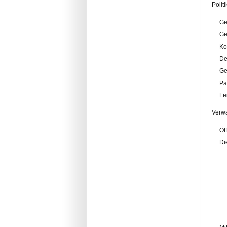
Politi
Ge
Ge
Ko
De
Ge
Pa
Le
Verw
Öf
Di