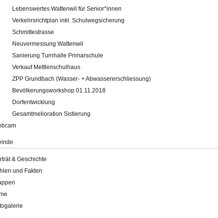
Lebenswertes Wattenwil für Senior*innen
Verkehrsrichtplan inkl. Schulwegsicherung
Schmittestrasse
Neuvermessung Wattenwil
Sanierung Turnhalle Primarschule
Verkauf Mettlenschulhaus
ZPP Grundbach (Wasser- + Abwassererschliessung)
Bevölkerungsworkshop 01.11.2018
Dorfentwicklung
Gesamtmelioration Sistierung
ebcam
inde
rträt & Geschichte
hlen und Fakten
appen
lme
togalerie