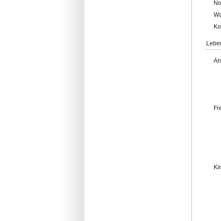
No
Wa
Ko
Lebe
An
Fr
Ki