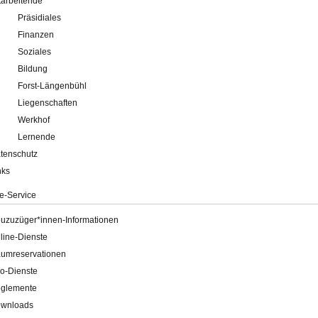
tarbeitende
Präsidiales
Finanzen
Soziales
Bildung
Forst-Längenbühl
Liegenschaften
Werkhof
Lernende
tenschutz
nks
e-Service
uzuzüger*innen-Informationen
line-Dienste
umreservationen
o-Dienste
glemente
wnloads