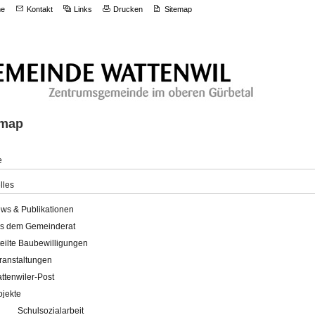
e
Kontakt
Links
Drucken
Sitemap
emap
e
lles
ws & Publikationen
s dem Gemeinderat
teilte Baubewilligungen
ranstaltungen
ttenwiler-Post
ojekte
Schulsozialarbeit