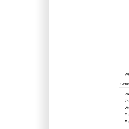
W
Geme
Po
Za
W
Fi
Fo