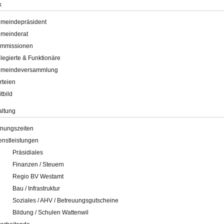
k
meindepräsident
meinderat
mmissionen
legierte & Funktionäre
meindeversammlung
rteien
itbild
altung
fnungszeiten
enstleistungen
Präsidiales
Finanzen / Steuern
Regio BV Westamt
Bau / Infrastruktur
Soziales / AHV / Betreuungsgutscheine
Bildung / Schulen Wattenwil