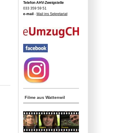
Telefon AHV-Zweigstelle
033 359 59 51
e-mail
-
Mail ins Sekretariat
Filme aus Wattenwil