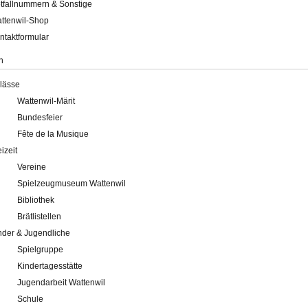
tfallnummern & Sonstige
ttenwil-Shop
ntaktformular
n
lässe
Wattenwil-Märit
Bundesfeier
Fête de la Musique
eizeit
Vereine
Spielzeugmuseum Wattenwil
Bibliothek
Brätlistellen
nder & Jugendliche
Spielgruppe
Kindertagesstätte
Jugendarbeit Wattenwil
Schule