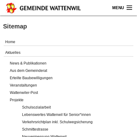
MENU
Home
Sitemap
Aktuelles
Home
Gemeinde
Aktuelles
News & Publikationen
Politik
Aus dem Gemeinderat
Erteilte Baubewilligungen
Verwaltung
Veranstaltungen
Wattenwiler-Post
Online-Service
Projekte
Schulsozialarbeit
Leben
Lebenswertes Wattenwil für Senior*innen
Verkehrsrichtplan inkl. Schulwegsicherung
Impressum
Schmittestrasse
Neuvermessung Wattenwil