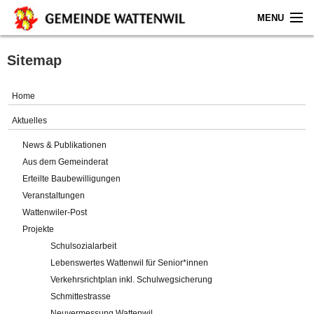
MENU
Home
Sitemap
Aktuelles
Home
Gemeinde
Aktuelles
News & Publikationen
Politik
Aus dem Gemeinderat
Erteilte Baubewilligungen
Verwaltung
Veranstaltungen
Wattenwiler-Post
Online-Service
Projekte
Schulsozialarbeit
Leben
Lebenswertes Wattenwil für Senior*innen
Verkehrsrichtplan inkl. Schulwegsicherung
Impressum
Schmittestrasse
Neuvermessung Wattenwil