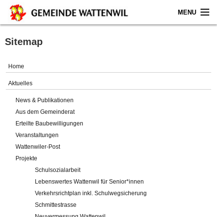
MENU
Home
Sitemap
Aktuelles
Home
Gemeinde
Aktuelles
News & Publikationen
Politik
Aus dem Gemeinderat
Erteilte Baubewilligungen
Verwaltung
Veranstaltungen
Wattenwiler-Post
Online-Service
Projekte
Schulsozialarbeit
Leben
Lebenswertes Wattenwil für Senior*innen
Verkehrsrichtplan inkl. Schulwegsicherung
Impressum
Schmittestrasse
Neuvermessung Wattenwil