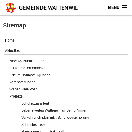
MENU
Home
Sitemap
Aktuelles
Home
Gemeinde
Aktuelles
News & Publikationen
Politik
Aus dem Gemeinderat
Erteilte Baubewilligungen
Verwaltung
Veranstaltungen
Wattenwiler-Post
Online-Service
Projekte
Schulsozialarbeit
Leben
Lebenswertes Wattenwil für Senior*innen
Verkehrsrichtplan inkl. Schulwegsicherung
Impressum
Schmittestrasse
Neuvermessung Wattenwil