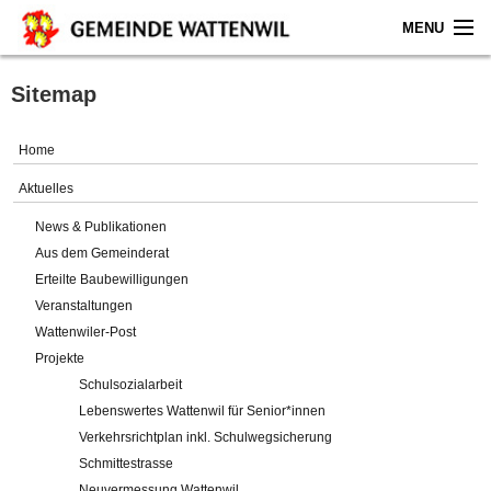
MENU
Home
Sitemap
Aktuelles
Home
Gemeinde
Aktuelles
News & Publikationen
Politik
Aus dem Gemeinderat
Erteilte Baubewilligungen
Verwaltung
Veranstaltungen
Wattenwiler-Post
Online-Service
Projekte
Schulsozialarbeit
Leben
Lebenswertes Wattenwil für Senior*innen
Verkehrsrichtplan inkl. Schulwegsicherung
Impressum
Schmittestrasse
Neuvermessung Wattenwil