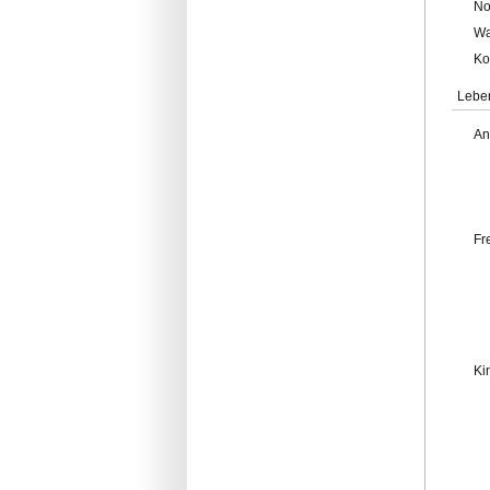
No
Wa
Ko
Lebe
An
Fr
Ki