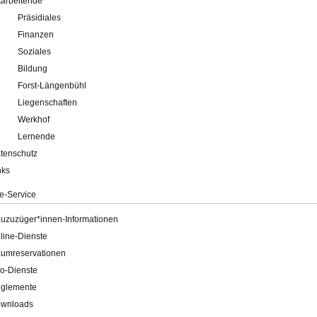
tarbeitende
Präsidiales
Finanzen
Soziales
Bildung
Forst-Längenbühl
Liegenschaften
Werkhof
Lernende
tenschutz
nks
e-Service
uzuzüger*innen-Informationen
line-Dienste
umreservationen
o-Dienste
glemente
wnloads