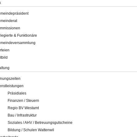
k
meindepräsident
meinderat
mmissionen
legierte & Funktionäre
meindeversammlung
rteien
itbild
altung
fnungszeiten
enstleistungen
Präsidiales
Finanzen / Steuern
Regio BV Westamt
Bau / Infrastruktur
Soziales / AHV / Betreuungsgutscheine
Bildung / Schulen Wattenwil