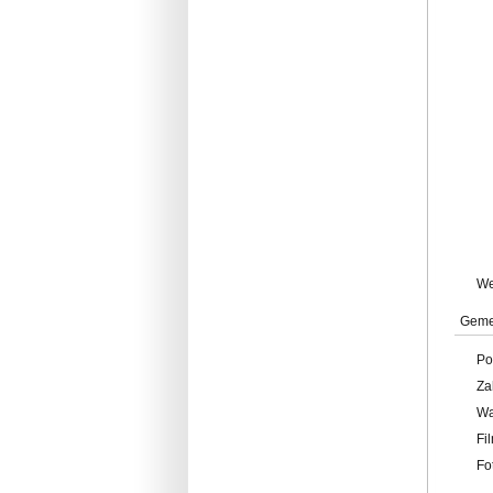
W
Geme
Po
Za
W
Fi
Fo