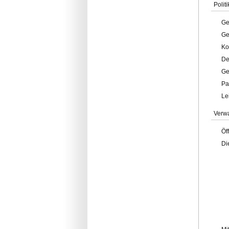
Politi
Ge
Ge
Ko
De
Ge
Pa
Le
Verw
Öf
Di