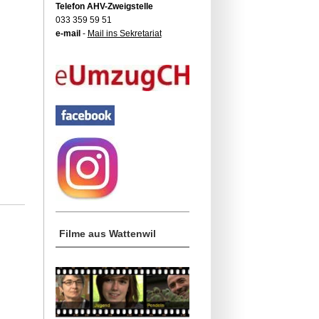
Telefon AHV-Zweigstelle
033 359 59 51
e-mail
-
Mail ins Sekretariat
Filme aus Wattenwil