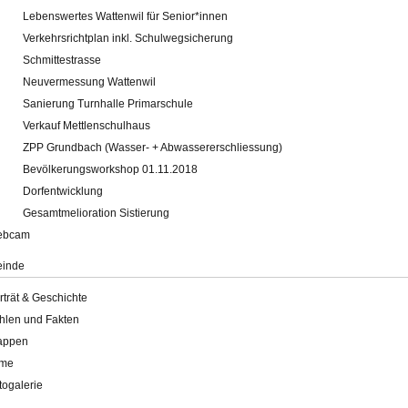
Lebenswertes Wattenwil für Senior*innen
Verkehrsrichtplan inkl. Schulwegsicherung
Schmittestrasse
Neuvermessung Wattenwil
Sanierung Turnhalle Primarschule
Verkauf Mettlenschulhaus
ZPP Grundbach (Wasser- + Abwassererschliessung)
Bevölkerungsworkshop 01.11.2018
Dorfentwicklung
Gesamtmelioration Sistierung
ebcam
inde
rträt & Geschichte
hlen und Fakten
appen
lme
togalerie