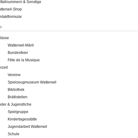
tfallnummern & Sonstige
ttenwil-Shop
ntaktformular
n
lässe
Wattenwil-Märit
Bundesfeier
Fête de la Musique
eizeit
Vereine
Spielzeugmuseum Wattenwil
Bibliothek
Brätlistellen
nder & Jugendliche
Spielgruppe
Kindertagesstätte
Jugendarbeit Wattenwil
Schule