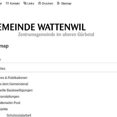
e
Kontakt
Links
Drucken
Sitemap
emap
e
lles
ws & Publikationen
s dem Gemeinderat
teilte Baubewilligungen
ranstaltungen
ttenwiler-Post
ojekte
Schulsozialarbeit