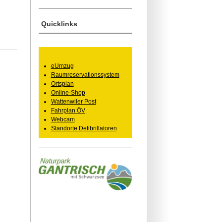
Quicklinks
eUmzug
Raumreservationssystem
Ortsplan
Online-Shop
Wattenwiler Post
Fahrplan ÖV
Webcam
Standorte Defibrillatoren