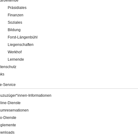
tarbeitende
Präsidiales
Finanzen
Soziales
Bildung
Forst-Längenbühl
Liegenschaften
Werkhof
Lernende
tenschutz
nks
e-Service
uzuzüger*innen-Informationen
line-Dienste
umreservationen
o-Dienste
glemente
wnloads