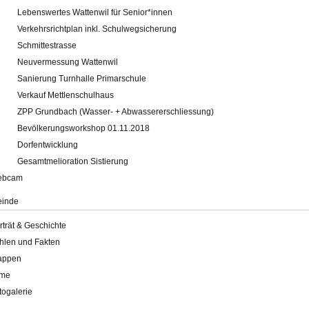
Lebenswertes Wattenwil für Senior*innen
Verkehrsrichtplan inkl. Schulwegsicherung
Schmittestrasse
Neuvermessung Wattenwil
Sanierung Turnhalle Primarschule
Verkauf Mettlenschulhaus
ZPP Grundbach (Wasser- + Abwassererschliessung)
Bevölkerungsworkshop 01.11.2018
Dorfentwicklung
Gesamtmelioration Sistierung
ebcam
inde
rträt & Geschichte
hlen und Fakten
appen
lme
togalerie