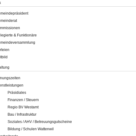
k
meindepräsident
meinderat
mmissionen
legierte & Funktionäre
meindeversammlung
rteien
itbild
altung
fnungszeiten
enstleistungen
Präsidiales
Finanzen / Steuern
Regio BV Westamt
Bau / Infrastruktur
Soziales / AHV / Betreuungsgutscheine
Bildung / Schulen Wattenwil