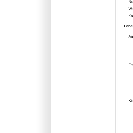
No
Wa
Ko
Lebe
An
Fr
Ki