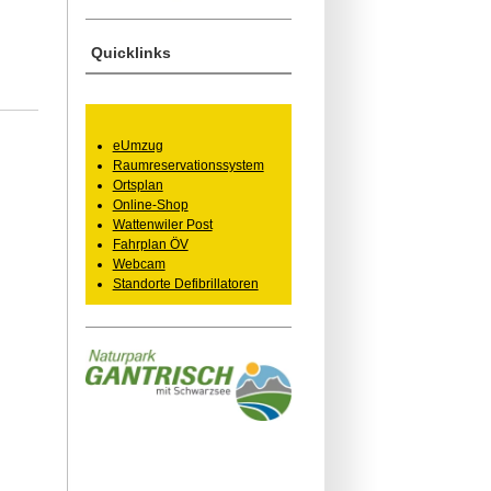
Quicklinks
eUmzug
Raumreservationssystem
Ortsplan
Online-Shop
Wattenwiler Post
Fahrplan ÖV
Webcam
Standorte Defibrillatoren