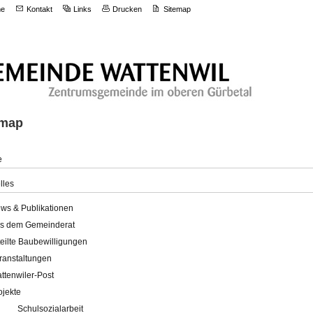
e
Kontakt
Links
Drucken
Sitemap
emap
e
lles
ws & Publikationen
s dem Gemeinderat
teilte Baubewilligungen
ranstaltungen
ttenwiler-Post
ojekte
Schulsozialarbeit