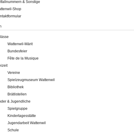
tfallnummern & Sonstige
ttenwil-Shop
ntaktformular
n
lässe
Wattenwil-Märit
Bundesfeier
Fête de la Musique
eizeit
Vereine
Spielzeugmuseum Wattenwil
Bibliothek
Brätlistellen
nder & Jugendliche
Spielgruppe
Kindertagesstätte
Jugendarbeit Wattenwil
Schule