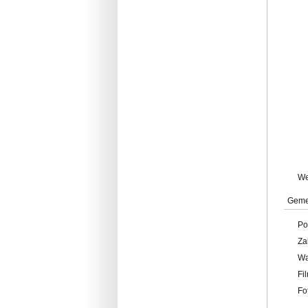
W
Geme
Po
Za
W
Fi
Fo