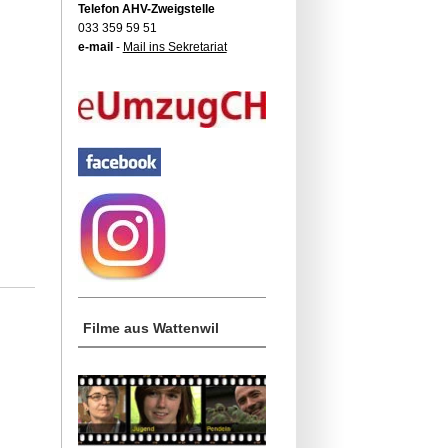
Telefon AHV-Zweigstelle
033 359 59 51
e-mail
-
Mail ins Sekretariat
Filme aus Wattenwil