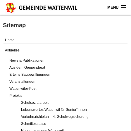
MENU
Home
Sitemap
Aktuelles
Home
Gemeinde
Aktuelles
News & Publikationen
Politik
Aus dem Gemeinderat
Erteilte Baubewilligungen
Verwaltung
Veranstaltungen
Wattenwiler-Post
Online-Service
Projekte
Schulsozialarbeit
Leben
Lebenswertes Wattenwil für Senior*innen
Verkehrsrichtplan inkl. Schulwegsicherung
Impressum
Schmittestrasse
Neuvermessung Wattenwil