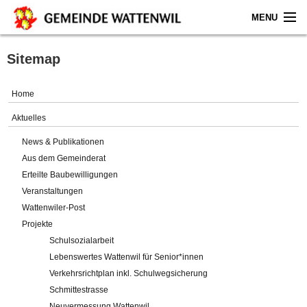
MENU
Home
Sitemap
Aktuelles
Home
Gemeinde
Aktuelles
News & Publikationen
Politik
Aus dem Gemeinderat
Erteilte Baubewilligungen
Verwaltung
Veranstaltungen
Wattenwiler-Post
Online-Service
Projekte
Schulsozialarbeit
Leben
Lebenswertes Wattenwil für Senior*innen
Verkehrsrichtplan inkl. Schulwegsicherung
Impressum
Schmittestrasse
Neuvermessung Wattenwil