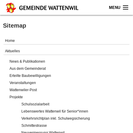
MENU
Home
Sitemap
Aktuelles
Home
Gemeinde
Aktuelles
News & Publikationen
Politik
Aus dem Gemeinderat
Erteilte Baubewilligungen
Verwaltung
Veranstaltungen
Wattenwiler-Post
Online-Service
Projekte
Schulsozialarbeit
Leben
Lebenswertes Wattenwil für Senior*innen
Verkehrsrichtplan inkl. Schulwegsicherung
Impressum
Schmittestrasse
Neuvermessung Wattenwil