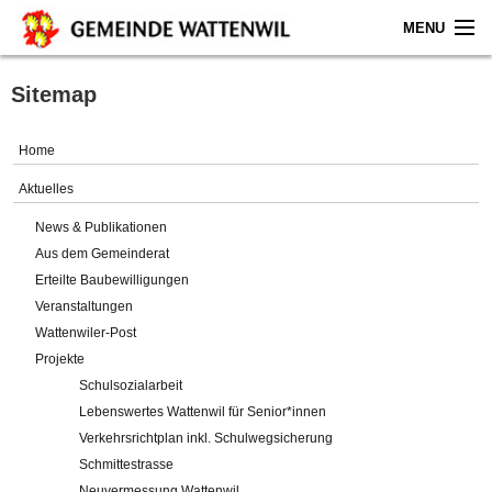
MENU
Home
Sitemap
Aktuelles
Home
Gemeinde
Aktuelles
News & Publikationen
Politik
Aus dem Gemeinderat
Erteilte Baubewilligungen
Verwaltung
Veranstaltungen
Wattenwiler-Post
Online-Service
Projekte
Schulsozialarbeit
Leben
Lebenswertes Wattenwil für Senior*innen
Verkehrsrichtplan inkl. Schulwegsicherung
Impressum
Schmittestrasse
Neuvermessung Wattenwil