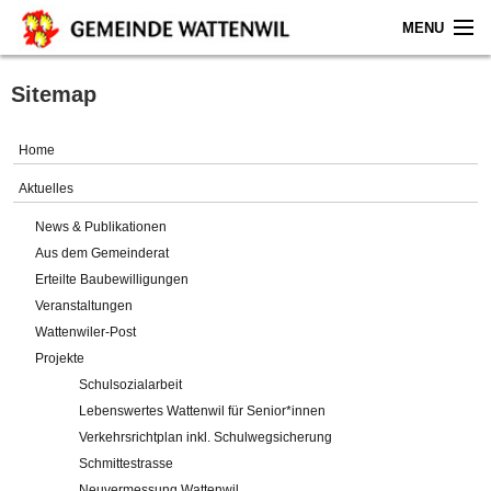
MENU
Home
Sitemap
Aktuelles
Home
Gemeinde
Aktuelles
News & Publikationen
Politik
Aus dem Gemeinderat
Erteilte Baubewilligungen
Verwaltung
Veranstaltungen
Wattenwiler-Post
Online-Service
Projekte
Schulsozialarbeit
Leben
Lebenswertes Wattenwil für Senior*innen
Verkehrsrichtplan inkl. Schulwegsicherung
Impressum
Schmittestrasse
Neuvermessung Wattenwil