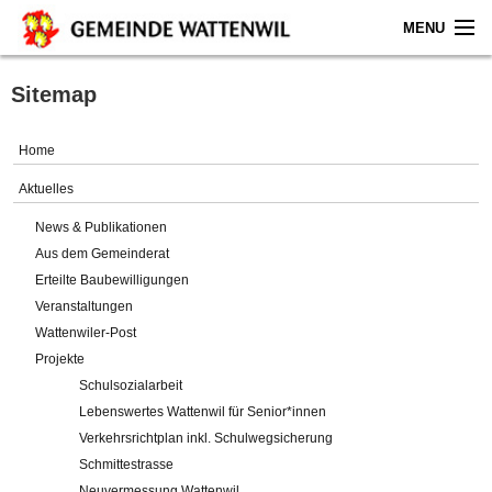
MENU
Home
Sitemap
Aktuelles
Home
Gemeinde
Aktuelles
News & Publikationen
Politik
Aus dem Gemeinderat
Erteilte Baubewilligungen
Verwaltung
Veranstaltungen
Wattenwiler-Post
Online-Service
Projekte
Schulsozialarbeit
Leben
Lebenswertes Wattenwil für Senior*innen
Verkehrsrichtplan inkl. Schulwegsicherung
Impressum
Schmittestrasse
Neuvermessung Wattenwil