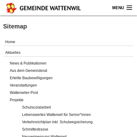
MENU
Home
Sitemap
Aktuelles
Home
Gemeinde
Aktuelles
News & Publikationen
Politik
Aus dem Gemeinderat
Erteilte Baubewilligungen
Verwaltung
Veranstaltungen
Wattenwiler-Post
Online-Service
Projekte
Schulsozialarbeit
Leben
Lebenswertes Wattenwil für Senior*innen
Verkehrsrichtplan inkl. Schulwegsicherung
Impressum
Schmittestrasse
Neuvermessung Wattenwil