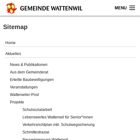
MENU
Home
Sitemap
Aktuelles
Home
Gemeinde
Aktuelles
News & Publikationen
Politik
Aus dem Gemeinderat
Erteilte Baubewilligungen
Verwaltung
Veranstaltungen
Wattenwiler-Post
Online-Service
Projekte
Schulsozialarbeit
Leben
Lebenswertes Wattenwil für Senior*innen
Verkehrsrichtplan inkl. Schulwegsicherung
Impressum
Schmittestrasse
Neuvermessung Wattenwil