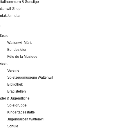
tfallnummern & Sonstige
ttenwil-Shop
ntaktformular
n
lässe
Wattenwil-Märit
Bundesfeier
Fête de la Musique
eizeit
Vereine
Spielzeugmuseum Wattenwil
Bibliothek
Brätlistellen
nder & Jugendliche
Spielgruppe
Kindertagesstätte
Jugendarbeit Wattenwil
Schule