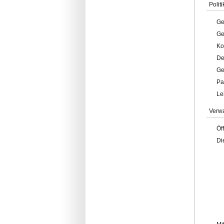
Politi
Ge
Ge
Ko
De
Ge
Pa
Le
Verw
Öf
Di