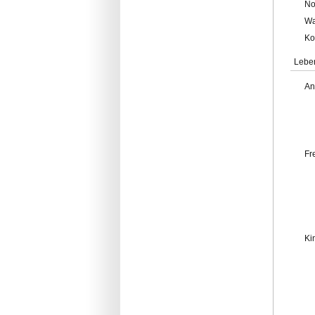
No
Wa
Ko
Lebe
An
Fr
Ki