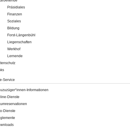
tarbeitende
Präsidiales
Finanzen
Soziales
Bildung
Forst-Längenbühl
Liegenschaften
Werkhof
Lernende
tenschutz
nks
e-Service
uzuzüger*innen-Informationen
line-Dienste
umreservationen
o-Dienste
glemente
wnloads