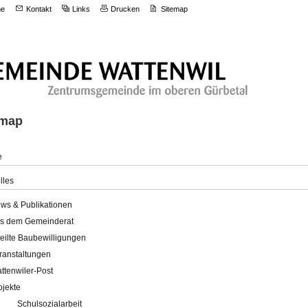
e
Kontakt
Links
Drucken
Sitemap
emap
e
lles
ws & Publikationen
s dem Gemeinderat
teilte Baubewilligungen
ranstaltungen
ttenwiler-Post
ojekte
Schulsozialarbeit