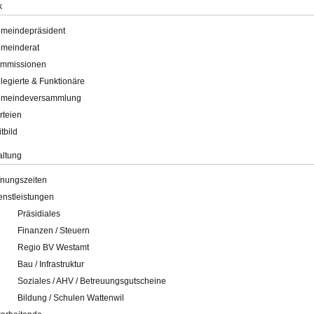
k
meindepräsident
meinderat
mmissionen
legierte & Funktionäre
meindeversammlung
rteien
itbild
altung
fnungszeiten
enstleistungen
Präsidiales
Finanzen / Steuern
Regio BV Westamt
Bau / Infrastruktur
Soziales / AHV / Betreuungsgutscheine
Bildung / Schulen Wattenwil