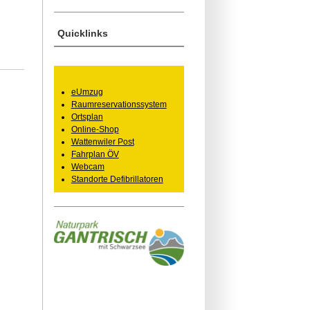
Quicklinks
eUmzug
Raumreservationssystem
Ortsplan
Online-Shop
Wattenwiler Post
Fahrplan ÖV
Webcam
Standorte Defibrillatoren