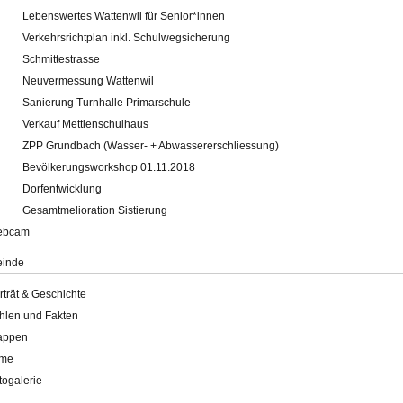
Lebenswertes Wattenwil für Senior*innen
Verkehrsrichtplan inkl. Schulwegsicherung
Schmittestrasse
Neuvermessung Wattenwil
Sanierung Turnhalle Primarschule
Verkauf Mettlenschulhaus
ZPP Grundbach (Wasser- + Abwassererschliessung)
Bevölkerungsworkshop 01.11.2018
Dorfentwicklung
Gesamtmelioration Sistierung
ebcam
inde
rträt & Geschichte
hlen und Fakten
appen
lme
togalerie