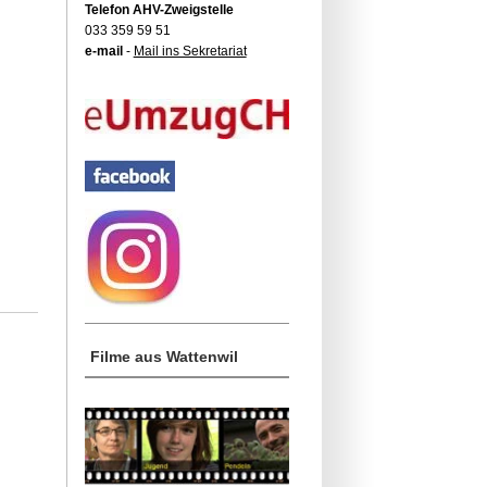
Telefon AHV-Zweigstelle
033 359 59 51
e-mail
-
Mail ins Sekretariat
Filme aus Wattenwil