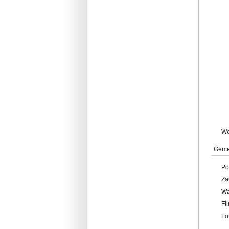
W
Geme
Po
Za
W
Fi
Fo