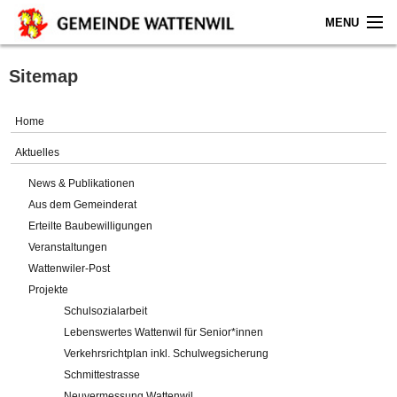
MENU
Home
Sitemap
Aktuelles
Home
Gemeinde
Aktuelles
News & Publikationen
Politik
Aus dem Gemeinderat
Erteilte Baubewilligungen
Verwaltung
Veranstaltungen
Wattenwiler-Post
Online-Service
Projekte
Schulsozialarbeit
Leben
Lebenswertes Wattenwil für Senior*innen
Verkehrsrichtplan inkl. Schulwegsicherung
Impressum
Schmittestrasse
Neuvermessung Wattenwil