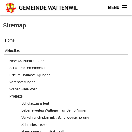
MENU
Home
Sitemap
Aktuelles
Home
Gemeinde
Aktuelles
News & Publikationen
Politik
Aus dem Gemeinderat
Erteilte Baubewilligungen
Verwaltung
Veranstaltungen
Wattenwiler-Post
Online-Service
Projekte
Schulsozialarbeit
Leben
Lebenswertes Wattenwil für Senior*innen
Verkehrsrichtplan inkl. Schulwegsicherung
Impressum
Schmittestrasse
Neuvermessung Wattenwil