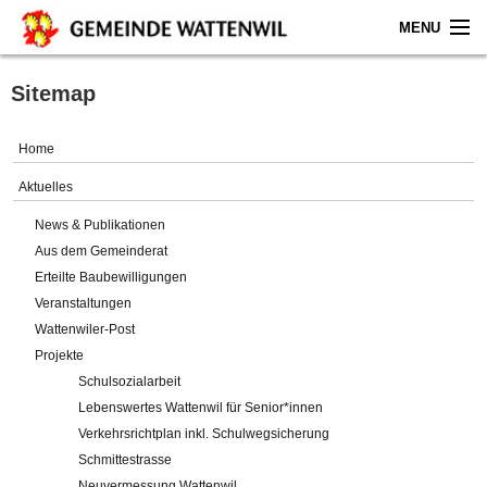
MENU
Home
Sitemap
Aktuelles
Home
Gemeinde
Aktuelles
News & Publikationen
Politik
Aus dem Gemeinderat
Erteilte Baubewilligungen
Verwaltung
Veranstaltungen
Wattenwiler-Post
Online-Service
Projekte
Schulsozialarbeit
Leben
Lebenswertes Wattenwil für Senior*innen
Verkehrsrichtplan inkl. Schulwegsicherung
Impressum
Schmittestrasse
Neuvermessung Wattenwil