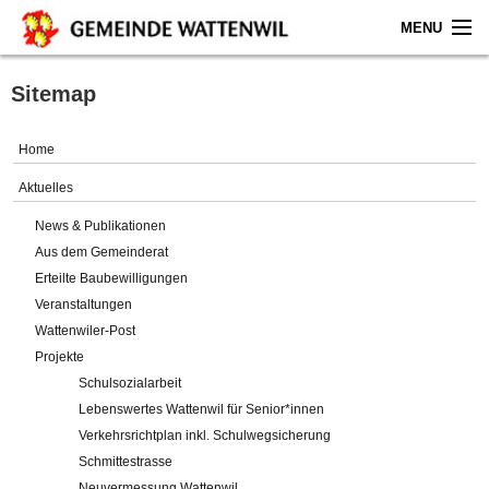
MENU
Home
Sitemap
Aktuelles
Home
Gemeinde
Aktuelles
News & Publikationen
Politik
Aus dem Gemeinderat
Erteilte Baubewilligungen
Verwaltung
Veranstaltungen
Wattenwiler-Post
Online-Service
Projekte
Schulsozialarbeit
Leben
Lebenswertes Wattenwil für Senior*innen
Verkehrsrichtplan inkl. Schulwegsicherung
Impressum
Schmittestrasse
Neuvermessung Wattenwil