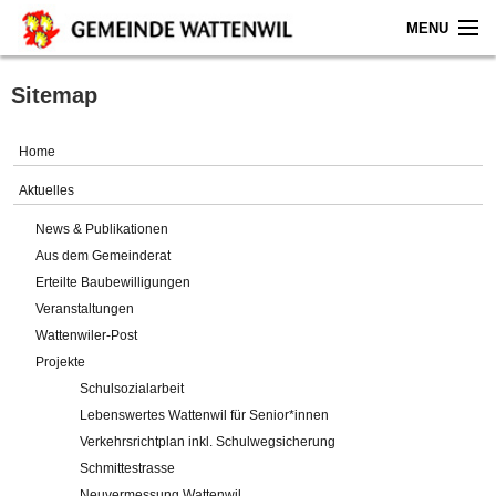
MENU
Home
Sitemap
Aktuelles
Home
Gemeinde
Aktuelles
News & Publikationen
Politik
Aus dem Gemeinderat
Erteilte Baubewilligungen
Verwaltung
Veranstaltungen
Wattenwiler-Post
Online-Service
Projekte
Schulsozialarbeit
Leben
Lebenswertes Wattenwil für Senior*innen
Verkehrsrichtplan inkl. Schulwegsicherung
Impressum
Schmittestrasse
Neuvermessung Wattenwil