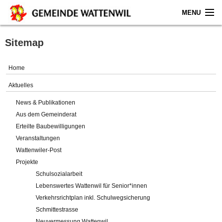
MENU
Home
Sitemap
Aktuelles
Home
Gemeinde
Aktuelles
News & Publikationen
Politik
Aus dem Gemeinderat
Erteilte Baubewilligungen
Verwaltung
Veranstaltungen
Wattenwiler-Post
Online-Service
Projekte
Schulsozialarbeit
Leben
Lebenswertes Wattenwil für Senior*innen
Verkehrsrichtplan inkl. Schulwegsicherung
Impressum
Schmittestrasse
Neuvermessung Wattenwil