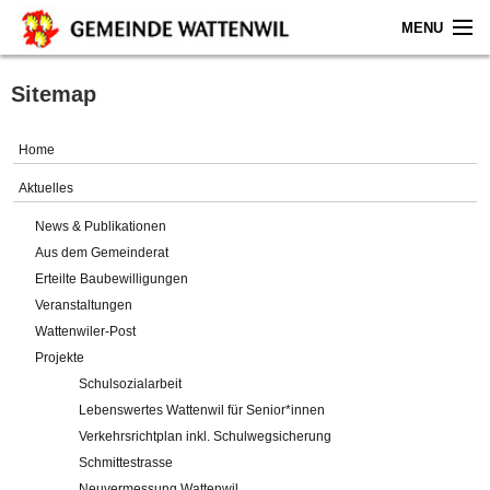
MENU
Home
Sitemap
Aktuelles
Home
Gemeinde
Aktuelles
News & Publikationen
Politik
Aus dem Gemeinderat
Erteilte Baubewilligungen
Verwaltung
Veranstaltungen
Wattenwiler-Post
Online-Service
Projekte
Schulsozialarbeit
Leben
Lebenswertes Wattenwil für Senior*innen
Verkehrsrichtplan inkl. Schulwegsicherung
Impressum
Schmittestrasse
Neuvermessung Wattenwil