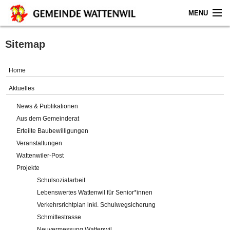
MENU
Home
Sitemap
Aktuelles
Home
Gemeinde
Aktuelles
News & Publikationen
Politik
Aus dem Gemeinderat
Erteilte Baubewilligungen
Verwaltung
Veranstaltungen
Wattenwiler-Post
Online-Service
Projekte
Schulsozialarbeit
Leben
Lebenswertes Wattenwil für Senior*innen
Verkehrsrichtplan inkl. Schulwegsicherung
Impressum
Schmittestrasse
Neuvermessung Wattenwil