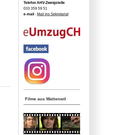
Telefon AHV-Zweigstelle
033 359 59 51
e-mail
-
Mail ins Sekretariat
Filme aus Wattenwil