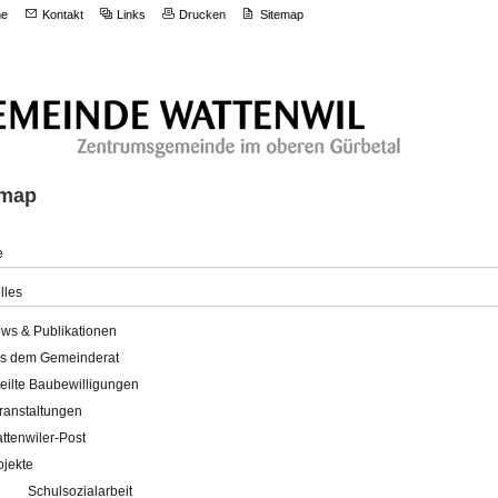
e
Kontakt
Links
Drucken
Sitemap
emap
e
lles
ws & Publikationen
s dem Gemeinderat
teilte Baubewilligungen
ranstaltungen
ttenwiler-Post
ojekte
Schulsozialarbeit