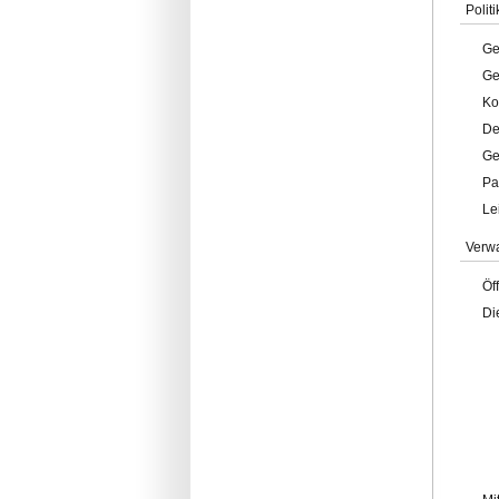
Politi
Ge
Ge
Ko
De
Ge
Pa
Le
Verw
Öf
Di