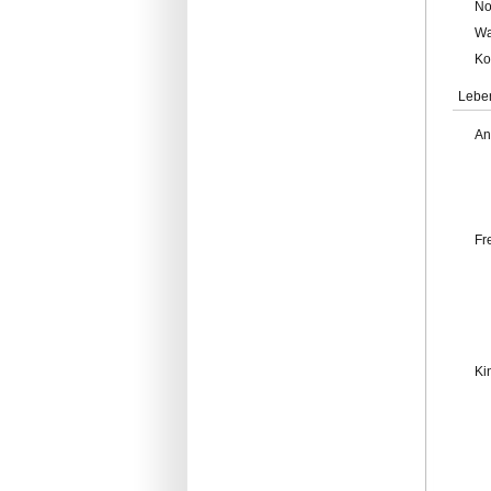
No
Wa
Ko
Lebe
An
Fr
Ki