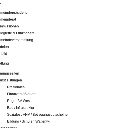
k
meindepräsident
meinderat
mmissionen
legierte & Funktionäre
meindeversammlung
rteien
itbild
altung
fnungszeiten
enstleistungen
Präsidiales
Finanzen / Steuern
Regio BV Westamt
Bau / Infrastruktur
Soziales / AHV / Betreuungsgutscheine
Bildung / Schulen Wattenwil