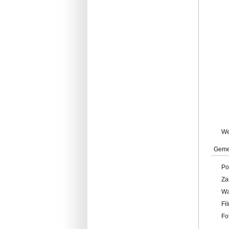
W
Geme
Po
Za
W
Fi
Fo