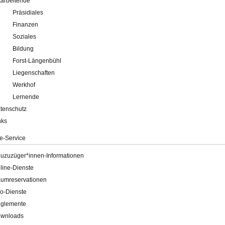
tarbeitende
Präsidiales
Finanzen
Soziales
Bildung
Forst-Längenbühl
Liegenschaften
Werkhof
Lernende
tenschutz
nks
e-Service
uzuzüger*innen-Informationen
line-Dienste
umreservationen
o-Dienste
glemente
wnloads