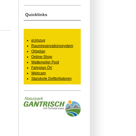
Quicklinks
eUmzug
Raumreservationssystem
Ortsplan
Online-Shop
Wattenwiler Post
Fahrplan ÖV
Webcam
Standorte Defibrillatoren