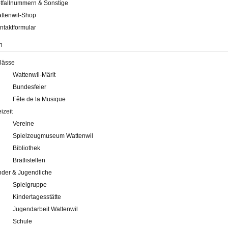
tfallnummern & Sonstige
ttenwil-Shop
ntaktformular
n
lässe
Wattenwil-Märit
Bundesfeier
Fête de la Musique
eizeit
Vereine
Spielzeugmuseum Wattenwil
Bibliothek
Brätlistellen
nder & Jugendliche
Spielgruppe
Kindertagesstätte
Jugendarbeit Wattenwil
Schule