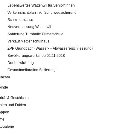
Lebenswertes Wattenwil für Senior*innen
Verkehrsrichtplan inkl. Schulwegsicherung
Schmittestrasse
Neuvermessung Wattenwil
Sanierung Turnhalle Primarschule
Verkauf Mettlenschulhaus
ZPP Grundbach (Wasser- + Abwassererschliessung)
Bevölkerungsworkshop 01.11.2018
Dorfentwicklung
Gesamtmelioration Sistierung
ebcam
inde
rträt & Geschichte
hlen und Fakten
appen
lme
togalerie