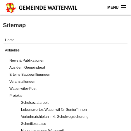
MENU
Home
Sitemap
Aktuelles
Home
Gemeinde
Aktuelles
News & Publikationen
Politik
Aus dem Gemeinderat
Erteilte Baubewilligungen
Verwaltung
Veranstaltungen
Wattenwiler-Post
Online-Service
Projekte
Schulsozialarbeit
Leben
Lebenswertes Wattenwil für Senior*innen
Verkehrsrichtplan inkl. Schulwegsicherung
Impressum
Schmittestrasse
Neuvermessung Wattenwil