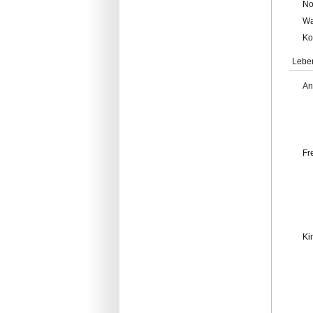
No
Wa
Ko
Lebe
An
Fr
Ki