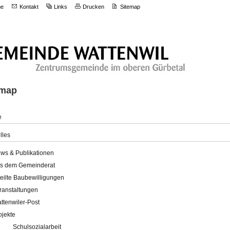
e
Kontakt
Links
Drucken
Sitemap
emap
e
lles
ws & Publikationen
s dem Gemeinderat
teilte Baubewilligungen
ranstaltungen
ttenwiler-Post
ojekte
Schulsozialarbeit