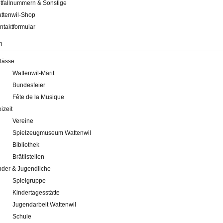
tfallnummern & Sonstige
ttenwil-Shop
ntaktformular
n
lässe
Wattenwil-Märit
Bundesfeier
Fête de la Musique
eizeit
Vereine
Spielzeugmuseum Wattenwil
Bibliothek
Brätlistellen
nder & Jugendliche
Spielgruppe
Kindertagesstätte
Jugendarbeit Wattenwil
Schule