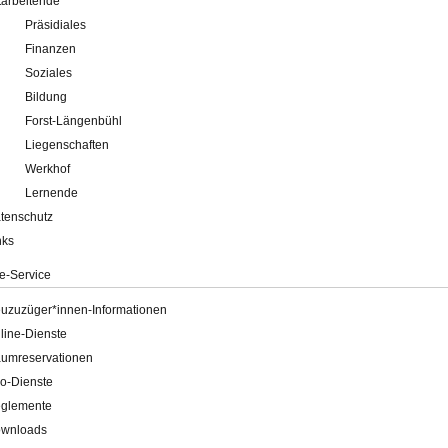
tarbeitende
Präsidiales
Finanzen
Soziales
Bildung
Forst-Längenbühl
Liegenschaften
Werkhof
Lernende
tenschutz
nks
e-Service
uzuzüger*innen-Informationen
line-Dienste
umreservationen
o-Dienste
glemente
wnloads