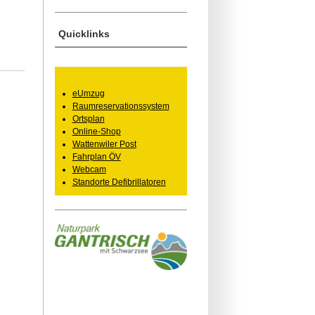
Quicklinks
eUmzug
Raumreservationssystem
Ortsplan
Online-Shop
Wattenwiler Post
Fahrplan ÖV
Webcam
Standorte Defibrillatoren