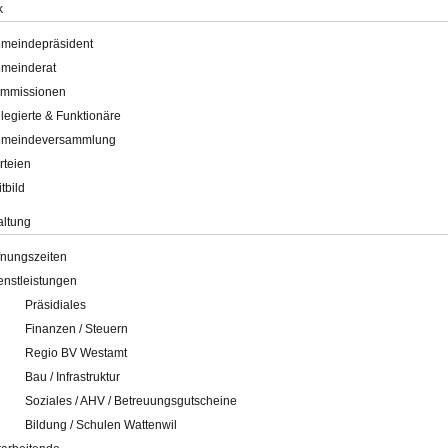
k
meindepräsident
meinderat
mmissionen
legierte & Funktionäre
meindeversammlung
rteien
itbild
altung
fnungszeiten
enstleistungen
Präsidiales
Finanzen / Steuern
Regio BV Westamt
Bau / Infrastruktur
Soziales / AHV / Betreuungsgutscheine
Bildung / Schulen Wattenwil