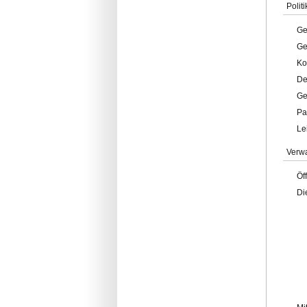
Politi
Ge
Ge
Ko
De
Ge
Pa
Le
Verw
Öf
Di