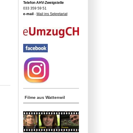
Telefon AHV-Zweigstelle
033 359 59 51
e-mail
-
Mail ins Sekretariat
Filme aus Wattenwil