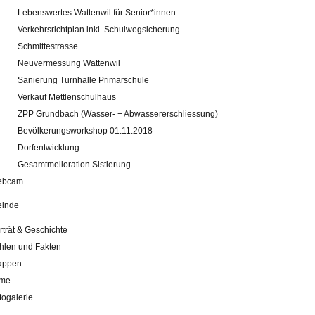
Lebenswertes Wattenwil für Senior*innen
Verkehrsrichtplan inkl. Schulwegsicherung
Schmittestrasse
Neuvermessung Wattenwil
Sanierung Turnhalle Primarschule
Verkauf Mettlenschulhaus
ZPP Grundbach (Wasser- + Abwassererschliessung)
Bevölkerungsworkshop 01.11.2018
Dorfentwicklung
Gesamtmelioration Sistierung
ebcam
inde
rträt & Geschichte
hlen und Fakten
appen
lme
togalerie