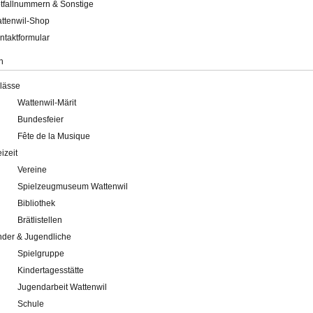
tfallnummern & Sonstige
ttenwil-Shop
ntaktformular
n
lässe
Wattenwil-Märit
Bundesfeier
Fête de la Musique
eizeit
Vereine
Spielzeugmuseum Wattenwil
Bibliothek
Brätlistellen
nder & Jugendliche
Spielgruppe
Kindertagesstätte
Jugendarbeit Wattenwil
Schule