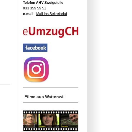
Telefon AHV-Zweigstelle
033 359 59 51
e-mail
-
Mail ins Sekretariat
Filme aus Wattenwil