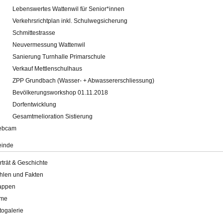
Lebenswertes Wattenwil für Senior*innen
Verkehrsrichtplan inkl. Schulwegsicherung
Schmittestrasse
Neuvermessung Wattenwil
Sanierung Turnhalle Primarschule
Verkauf Mettlenschulhaus
ZPP Grundbach (Wasser- + Abwassererschliessung)
Bevölkerungsworkshop 01.11.2018
Dorfentwicklung
Gesamtmelioration Sistierung
ebcam
inde
rträt & Geschichte
hlen und Fakten
appen
lme
togalerie