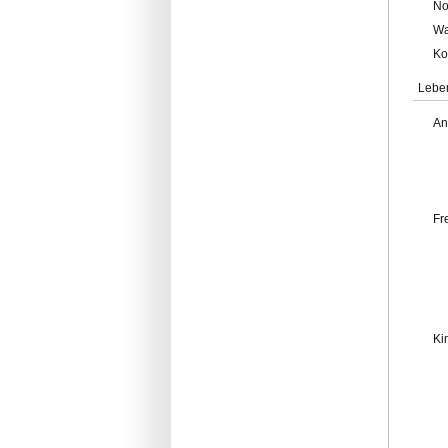
No
Wa
Ko
Lebe
An
Fr
Ki