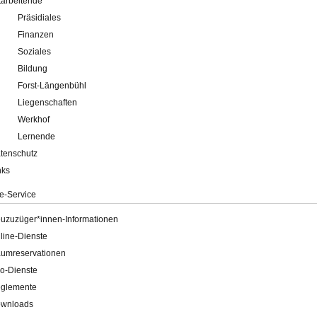
tarbeitende
Präsidiales
Finanzen
Soziales
Bildung
Forst-Längenbühl
Liegenschaften
Werkhof
Lernende
tenschutz
nks
e-Service
uzuzüger*innen-Informationen
line-Dienste
umreservationen
o-Dienste
glemente
wnloads