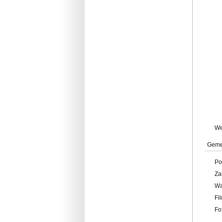
W
Geme
Po
Za
W
Fi
Fo