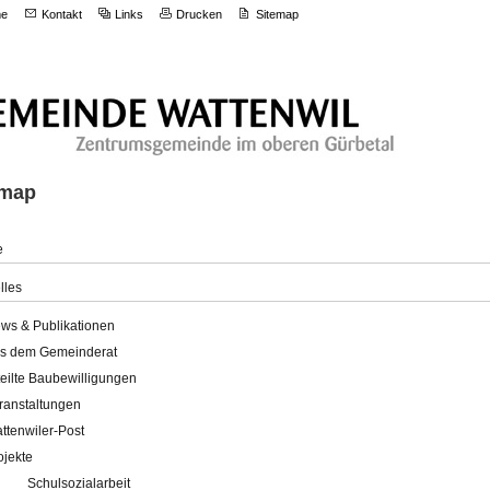
e
Kontakt
Links
Drucken
Sitemap
emap
e
lles
ws & Publikationen
s dem Gemeinderat
teilte Baubewilligungen
ranstaltungen
ttenwiler-Post
ojekte
Schulsozialarbeit