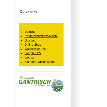
Quicklinks
eUmzug
Raumreservationssystem
Ortsplan
Online-Shop
Wattenwiler Post
Fahrplan ÖV
Webcam
Standorte Defibrillatoren