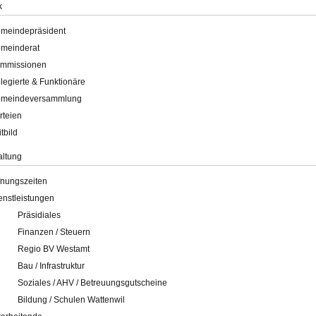
k
meindepräsident
meinderat
mmissionen
legierte & Funktionäre
meindeversammlung
rteien
itbild
altung
fnungszeiten
enstleistungen
Präsidiales
Finanzen / Steuern
Regio BV Westamt
Bau / Infrastruktur
Soziales / AHV / Betreuungsgutscheine
Bildung / Schulen Wattenwil