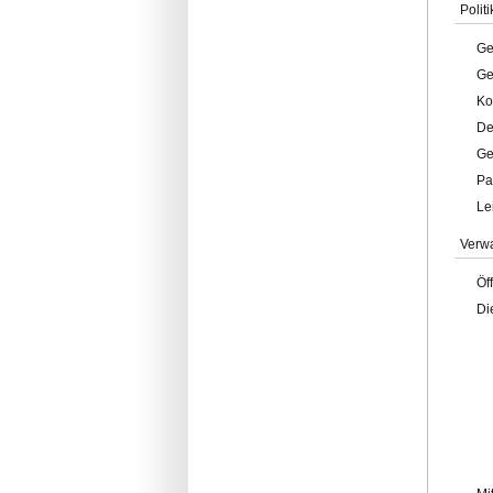
Politi
Ge
Ge
Ko
De
Ge
Pa
Le
Verw
Öf
Di