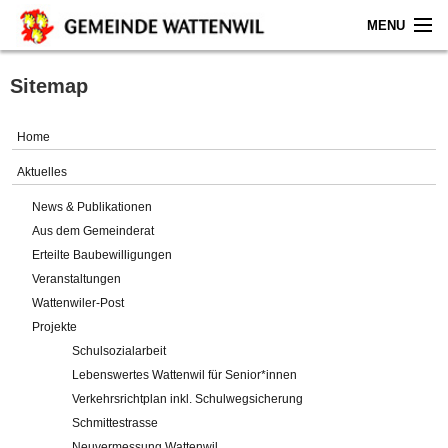
MENU
Home
Sitemap
Aktuelles
Home
Gemeinde
Aktuelles
News & Publikationen
Politik
Aus dem Gemeinderat
Erteilte Baubewilligungen
Verwaltung
Veranstaltungen
Wattenwiler-Post
Online-Service
Projekte
Schulsozialarbeit
Leben
Lebenswertes Wattenwil für Senior*innen
Verkehrsrichtplan inkl. Schulwegsicherung
Impressum
Schmittestrasse
Neuvermessung Wattenwil