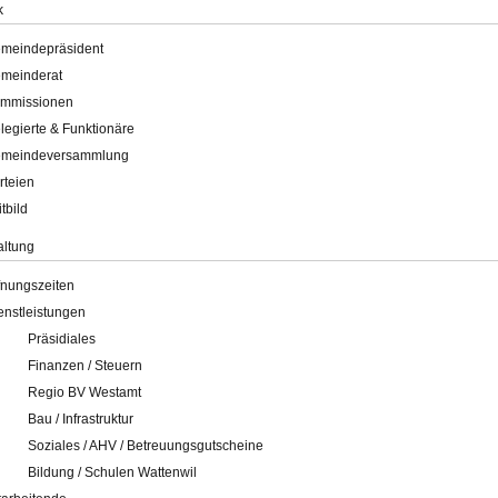
k
meindepräsident
meinderat
mmissionen
legierte & Funktionäre
meindeversammlung
rteien
itbild
altung
fnungszeiten
enstleistungen
Präsidiales
Finanzen / Steuern
Regio BV Westamt
Bau / Infrastruktur
Soziales / AHV / Betreuungsgutscheine
Bildung / Schulen Wattenwil