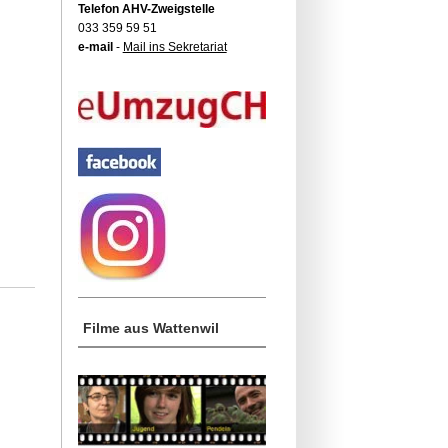
Telefon AHV-Zweigstelle
033 359 59 51
e-mail
-
Mail ins Sekretariat
Filme aus Wattenwil