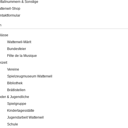
tfallnummern & Sonstige
ttenwil-Shop
ntaktformular
n
lässe
Wattenwil-Märit
Bundesfeier
Fête de la Musique
eizeit
Vereine
Spielzeugmuseum Wattenwil
Bibliothek
Brätlistellen
nder & Jugendliche
Spielgruppe
Kindertagesstätte
Jugendarbeit Wattenwil
Schule