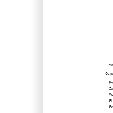
W
Geme
Po
Za
W
Fi
Fo