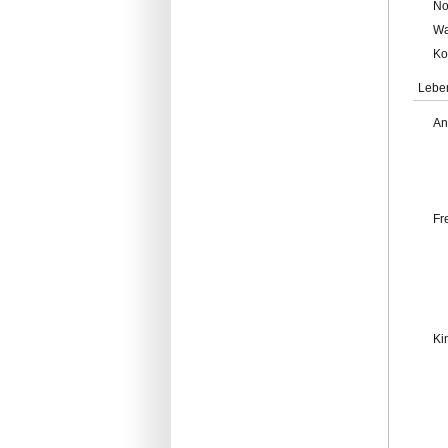
No
Wa
Ko
Lebe
An
Fr
Ki