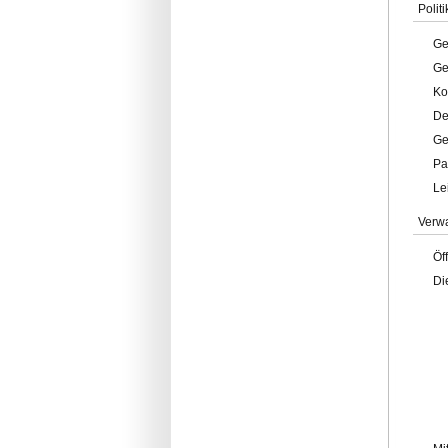
Politi
Ge
Ge
Ko
De
Ge
Pa
Le
Verw
Öf
Di