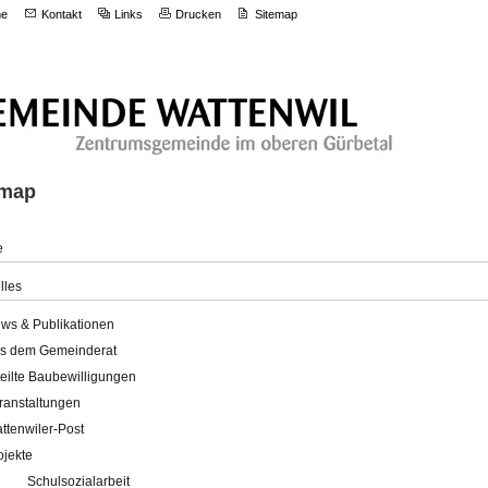
e
Kontakt
Links
Drucken
Sitemap
emap
e
lles
ws & Publikationen
s dem Gemeinderat
teilte Baubewilligungen
ranstaltungen
ttenwiler-Post
ojekte
Schulsozialarbeit