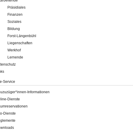
tarbeitende
Präsidiales
Finanzen
Soziales
Bildung
Forst-Längenbühl
Liegenschaften
Werkhof
Lernende
tenschutz
nks
e-Service
uzuzüger*innen-Informationen
line-Dienste
umreservationen
o-Dienste
glemente
wnloads