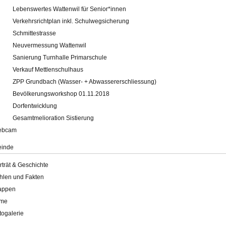
Lebenswertes Wattenwil für Senior*innen
Verkehrsrichtplan inkl. Schulwegsicherung
Schmittestrasse
Neuvermessung Wattenwil
Sanierung Turnhalle Primarschule
Verkauf Mettlenschulhaus
ZPP Grundbach (Wasser- + Abwassererschliessung)
Bevölkerungsworkshop 01.11.2018
Dorfentwicklung
Gesamtmelioration Sistierung
ebcam
inde
rträt & Geschichte
hlen und Fakten
appen
lme
togalerie