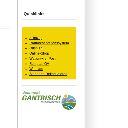
Quicklinks
eUmzug
Raumreservationssystem
Ortsplan
Online-Shop
Wattenwiler Post
Fahrplan ÖV
Webcam
Standorte Defibrillatoren