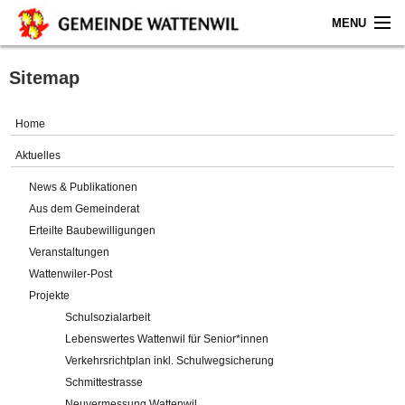
MENU
Home
Sitemap
Aktuelles
Home
Gemeinde
Aktuelles
News & Publikationen
Politik
Aus dem Gemeinderat
Erteilte Baubewilligungen
Verwaltung
Veranstaltungen
Wattenwiler-Post
Online-Service
Projekte
Schulsozialarbeit
Leben
Lebenswertes Wattenwil für Senior*innen
Verkehrsrichtplan inkl. Schulwegsicherung
Impressum
Schmittestrasse
Neuvermessung Wattenwil