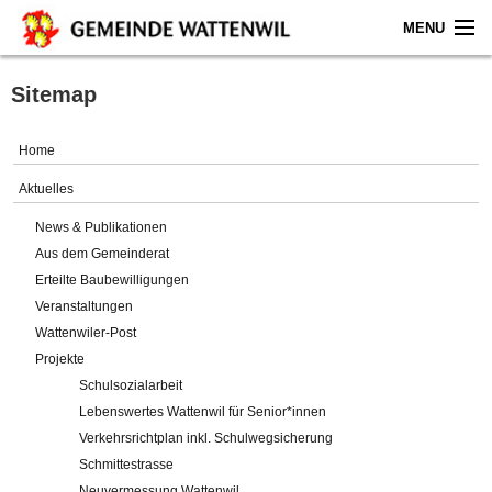
MENU
Home
Sitemap
Aktuelles
Home
Gemeinde
Aktuelles
News & Publikationen
Politik
Aus dem Gemeinderat
Erteilte Baubewilligungen
Verwaltung
Veranstaltungen
Wattenwiler-Post
Online-Service
Projekte
Schulsozialarbeit
Leben
Lebenswertes Wattenwil für Senior*innen
Verkehrsrichtplan inkl. Schulwegsicherung
Impressum
Schmittestrasse
Neuvermessung Wattenwil