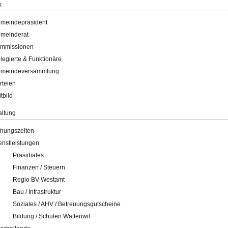
k
meindepräsident
meinderat
mmissionen
legierte & Funktionäre
meindeversammlung
rteien
itbild
altung
fnungszeiten
enstleistungen
Präsidiales
Finanzen / Steuern
Regio BV Westamt
Bau / Infrastruktur
Soziales / AHV / Betreuungsgutscheine
Bildung / Schulen Wattenwil