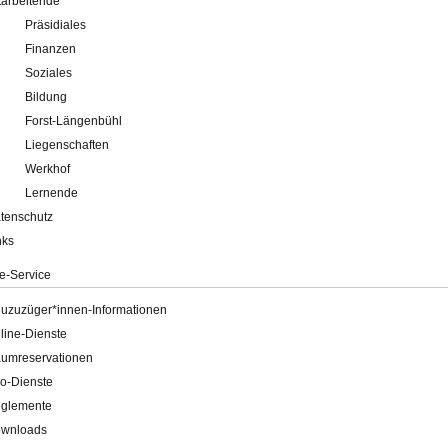
tarbeitende
Präsidiales
Finanzen
Soziales
Bildung
Forst-Längenbühl
Liegenschaften
Werkhof
Lernende
tenschutz
nks
e-Service
uzuzüger*innen-Informationen
line-Dienste
umreservationen
o-Dienste
glemente
wnloads