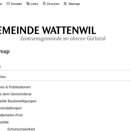
e
Kontakt
Links
Drucken
Sitemap
emap
e
lles
ws & Publikationen
s dem Gemeinderat
teilte Baubewilligungen
ranstaltungen
ttenwiler-Post
ojekte
Schulsozialarbeit