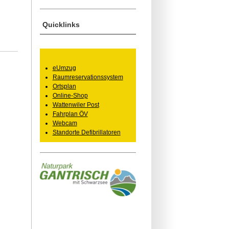
Quicklinks
eUmzug
Raumreservationssystem
Ortsplan
Online-Shop
Wattenwiler Post
Fahrplan ÖV
Webcam
Standorte Defibrillatoren