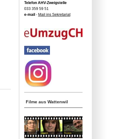
Telefon AHV-Zweigstelle
033 359 59 51
e-mail
-
Mail ins Sekretariat
Filme aus Wattenwil