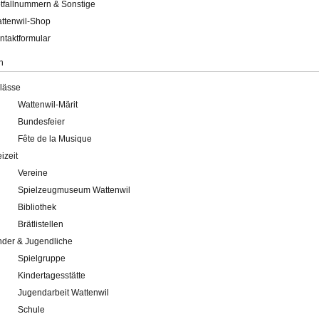
tfallnummern & Sonstige
ttenwil-Shop
ntaktformular
n
lässe
Wattenwil-Märit
Bundesfeier
Fête de la Musique
eizeit
Vereine
Spielzeugmuseum Wattenwil
Bibliothek
Brätlistellen
nder & Jugendliche
Spielgruppe
Kindertagesstätte
Jugendarbeit Wattenwil
Schule