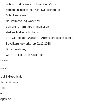
Lebenswertes Wattenwil für Senior*innen
Verkehrsrichtplan inkl. Schulwegsicherung
Schmittestrasse
Neuvermessung Wattenwil
Sanierung Turnhalle Primarschule
Verkauf Mettlenschulhaus
ZPP Grundbach (Wasser- + Abwassererschliessung)
Bevölkerungsworkshop 01.11.2018
Dorfentwicklung
Gesamtmelioration Sistierung
ebcam
inde
rträt & Geschichte
hlen und Fakten
appen
lme
togalerie