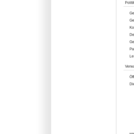
Politi
Ge
Ge
Ko
De
Ge
Pa
Le
Verw
Öf
Di