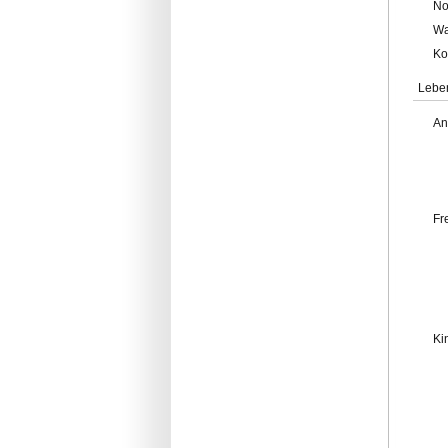
No
Wa
Ko
Lebe
An
Fr
Ki