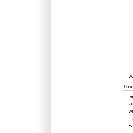
W
Geme
Po
Za
W
Fi
Fo