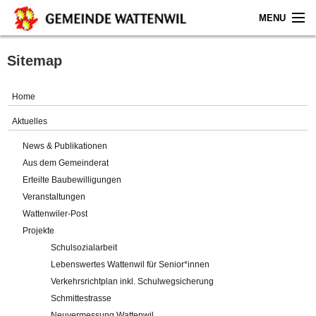
MENU
Home
Sitemap
Aktuelles
Home
Gemeinde
Aktuelles
News & Publikationen
Politik
Aus dem Gemeinderat
Erteilte Baubewilligungen
Verwaltung
Veranstaltungen
Wattenwiler-Post
Online-Service
Projekte
Schulsozialarbeit
Leben
Lebenswertes Wattenwil für Senior*innen
Verkehrsrichtplan inkl. Schulwegsicherung
Impressum
Schmittestrasse
Neuvermessung Wattenwil