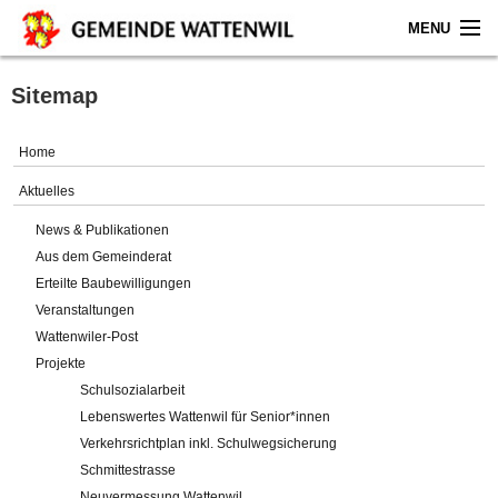
MENU
Home
Sitemap
Aktuelles
Home
Gemeinde
Aktuelles
News & Publikationen
Politik
Aus dem Gemeinderat
Erteilte Baubewilligungen
Verwaltung
Veranstaltungen
Wattenwiler-Post
Online-Service
Projekte
Schulsozialarbeit
Leben
Lebenswertes Wattenwil für Senior*innen
Verkehrsrichtplan inkl. Schulwegsicherung
Impressum
Schmittestrasse
Neuvermessung Wattenwil