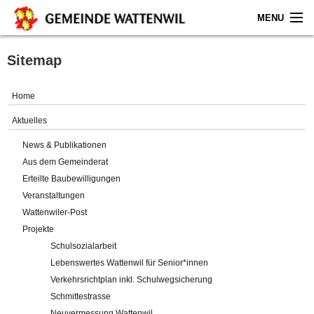
MENU
Home
Sitemap
Aktuelles
Home
Gemeinde
Aktuelles
News & Publikationen
Politik
Aus dem Gemeinderat
Erteilte Baubewilligungen
Verwaltung
Veranstaltungen
Wattenwiler-Post
Online-Service
Projekte
Schulsozialarbeit
Leben
Lebenswertes Wattenwil für Senior*innen
Verkehrsrichtplan inkl. Schulwegsicherung
Impressum
Schmittestrasse
Neuvermessung Wattenwil