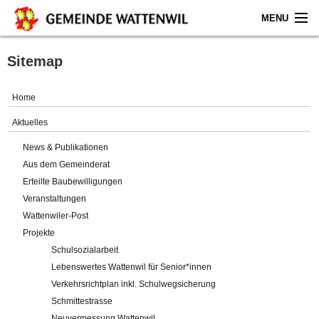
MENU
Home
Sitemap
Aktuelles
Home
Gemeinde
Aktuelles
News & Publikationen
Politik
Aus dem Gemeinderat
Erteilte Baubewilligungen
Verwaltung
Veranstaltungen
Wattenwiler-Post
Online-Service
Projekte
Schulsozialarbeit
Leben
Lebenswertes Wattenwil für Senior*innen
Verkehrsrichtplan inkl. Schulwegsicherung
Impressum
Schmittestrasse
Neuvermessung Wattenwil