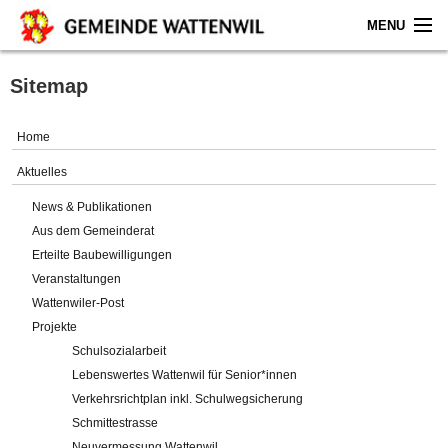
MENU
Home
Sitemap
Aktuelles
Home
Gemeinde
Aktuelles
News & Publikationen
Politik
Aus dem Gemeinderat
Erteilte Baubewilligungen
Verwaltung
Veranstaltungen
Wattenwiler-Post
Online-Service
Projekte
Schulsozialarbeit
Leben
Lebenswertes Wattenwil für Senior*innen
Verkehrsrichtplan inkl. Schulwegsicherung
Impressum
Schmittestrasse
Neuvermessung Wattenwil