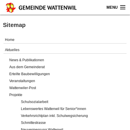
MENU
Home
Sitemap
Aktuelles
Home
Gemeinde
Aktuelles
News & Publikationen
Politik
Aus dem Gemeinderat
Erteilte Baubewilligungen
Verwaltung
Veranstaltungen
Wattenwiler-Post
Online-Service
Projekte
Schulsozialarbeit
Leben
Lebenswertes Wattenwil für Senior*innen
Verkehrsrichtplan inkl. Schulwegsicherung
Impressum
Schmittestrasse
Neuvermessung Wattenwil