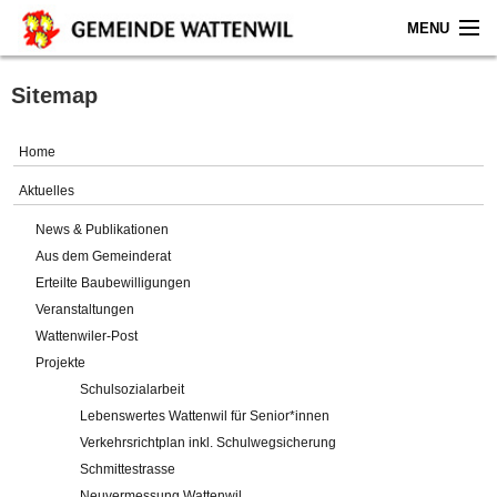
MENU
Home
Sitemap
Aktuelles
Home
Gemeinde
Aktuelles
News & Publikationen
Politik
Aus dem Gemeinderat
Erteilte Baubewilligungen
Verwaltung
Veranstaltungen
Wattenwiler-Post
Online-Service
Projekte
Schulsozialarbeit
Leben
Lebenswertes Wattenwil für Senior*innen
Verkehrsrichtplan inkl. Schulwegsicherung
Impressum
Schmittestrasse
Neuvermessung Wattenwil