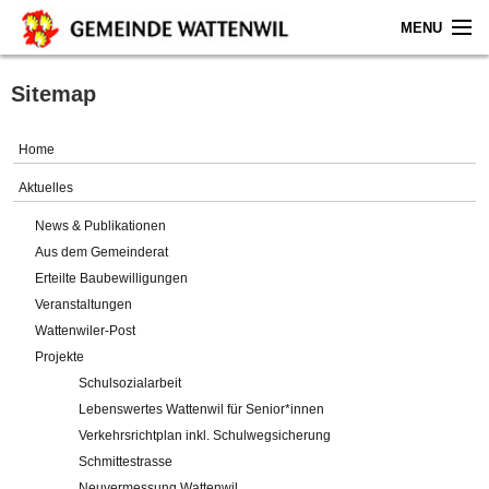
MENU
Home
Sitemap
Aktuelles
Home
Gemeinde
Aktuelles
News & Publikationen
Politik
Aus dem Gemeinderat
Erteilte Baubewilligungen
Verwaltung
Veranstaltungen
Wattenwiler-Post
Online-Service
Projekte
Schulsozialarbeit
Leben
Lebenswertes Wattenwil für Senior*innen
Verkehrsrichtplan inkl. Schulwegsicherung
Impressum
Schmittestrasse
Neuvermessung Wattenwil