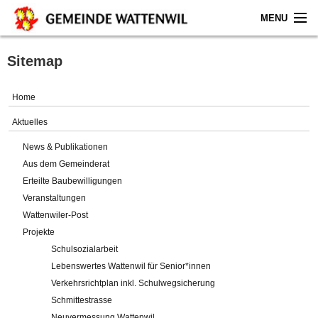
MENU
Home
Sitemap
Aktuelles
Home
Gemeinde
Aktuelles
News & Publikationen
Politik
Aus dem Gemeinderat
Erteilte Baubewilligungen
Verwaltung
Veranstaltungen
Wattenwiler-Post
Online-Service
Projekte
Schulsozialarbeit
Leben
Lebenswertes Wattenwil für Senior*innen
Verkehrsrichtplan inkl. Schulwegsicherung
Impressum
Schmittestrasse
Neuvermessung Wattenwil