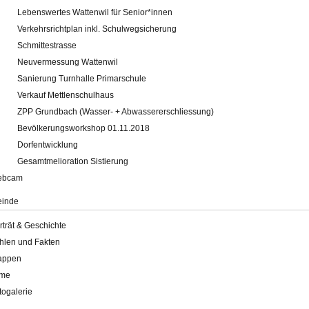
Lebenswertes Wattenwil für Senior*innen
Verkehrsrichtplan inkl. Schulwegsicherung
Schmittestrasse
Neuvermessung Wattenwil
Sanierung Turnhalle Primarschule
Verkauf Mettlenschulhaus
ZPP Grundbach (Wasser- + Abwassererschliessung)
Bevölkerungsworkshop 01.11.2018
Dorfentwicklung
Gesamtmelioration Sistierung
ebcam
inde
rträt & Geschichte
hlen und Fakten
appen
lme
togalerie