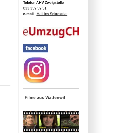
Telefon AHV-Zweigstelle
033 359 59 51
e-mail
-
Mail ins Sekretariat
Filme aus Wattenwil