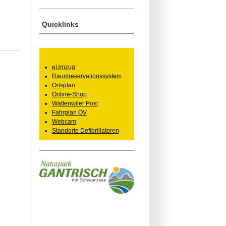
Quicklinks
eUmzug
Raumreservationssystem
Ortsplan
Online-Shop
Wattenwiler Post
Fahrplan ÖV
Webcam
Standorte Defibrillatoren