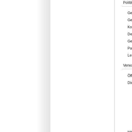
Politi
Ge
Ge
Ko
De
Ge
Pa
Le
Verw
Öf
Di