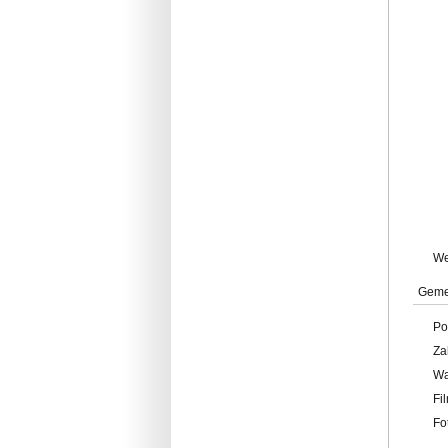
W
Geme
Po
Za
W
Fi
Fo