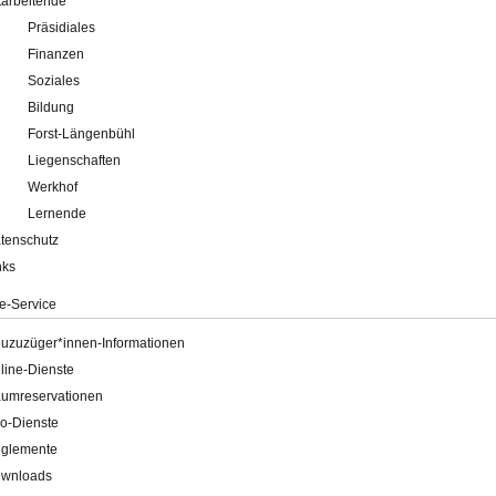
tarbeitende
Präsidiales
Finanzen
Soziales
Bildung
Forst-Längenbühl
Liegenschaften
Werkhof
Lernende
tenschutz
nks
e-Service
uzuzüger*innen-Informationen
line-Dienste
umreservationen
o-Dienste
glemente
wnloads