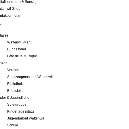
tfallnummern & Sonstige
ttenwil-Shop
ntaktformular
n
lässe
Wattenwil-Märit
Bundesfeier
Fête de la Musique
eizeit
Vereine
Spielzeugmuseum Wattenwil
Bibliothek
Brätlistellen
nder & Jugendliche
Spielgruppe
Kindertagesstätte
Jugendarbeit Wattenwil
Schule