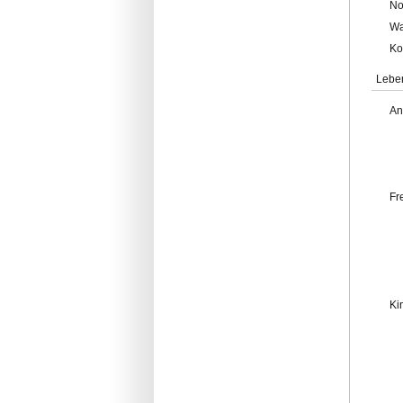
No
Wa
Ko
Lebe
An
Fr
Ki